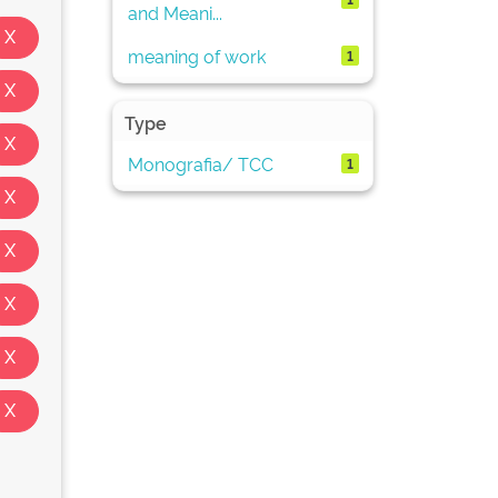
and Meani...
meaning of work
1
Type
Monografia/ TCC
1