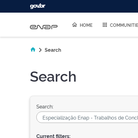
Skip navigation
HOME
COMMUNITI
Search
Search
Search:
Current filters: