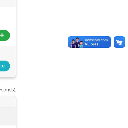
econds).