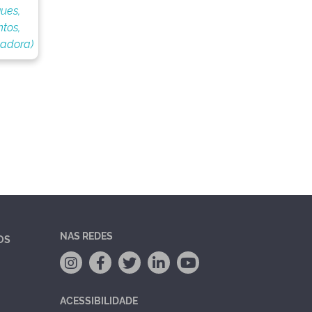
ues,
tos,
nadora)
NAS REDES
OS
ACESSIBILIDADE