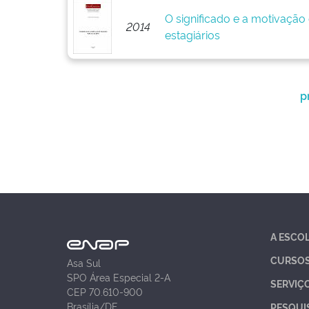
O significado e a motivação
2014
estagiários
p
A ESCO
CURSO
Asa Sul
SPO Área Especial 2-A
SERVIÇ
CEP 70.610-900
Brasília/DF
PESQUI