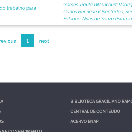
Gomes, Paula Bittencourt
;
Rodrig
 do trabalho para
Carlos Henrique (Orientador)
;
San
Fabiana Alves de Souza (Exami
revious
1
next
LA
BIBLIOTECA GRACILIANO RAM
S
CENTRAL DE CONTEÚDO
OS
ACERVO ENAP
SA E CONHECIMENTO