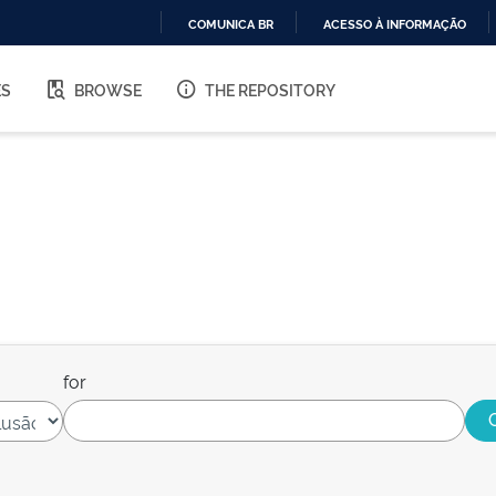
COMUNICA BR
ACESSO À INFORMAÇÃO
IR
PARA
ES
BROWSE
THE REPOSITORY
O
CONTEÚDO
for