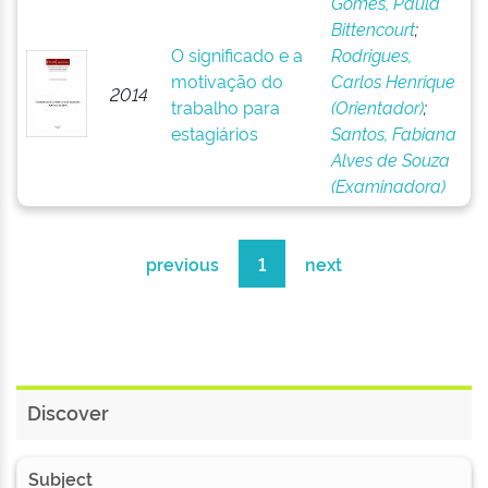
Gomes, Paula
Bittencourt
;
O significado e a
Rodrigues,
motivação do
Carlos Henrique
2014
trabalho para
(Orientador)
;
estagiários
Santos, Fabiana
Alves de Souza
(Examinadora)
previous
1
next
Discover
Subject