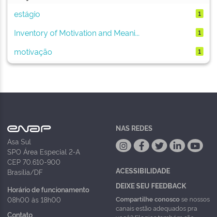
estágio
1
Inventory of Motivation and Meani...
1
motivação
1
NAS REDES
Asa Sul
SPO Área Especial 2-A
CEP 70.610-900
ACESSIBILIDADE
Brasília/DF
DEIXE SEU FEEDBACK
Horário de funcionamento
Compartilhe conosco
se nossos
08h00 às 18h00
canais estão adequados pra
Contato
você? Elogios também são