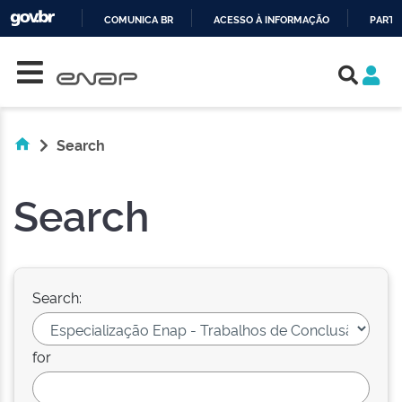
COMUNICA BR
ACESSO À INFORMAÇÃO
PARTI
Skip navigation
IR
PARA
O
CONTEÚDO
Search
Search
Search:
for