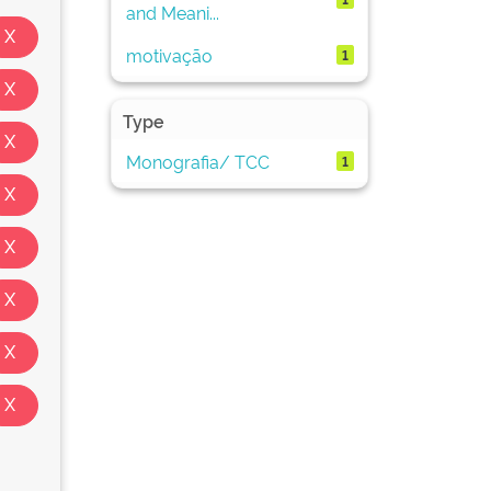
and Meani...
motivação
1
Type
Monografia/ TCC
1