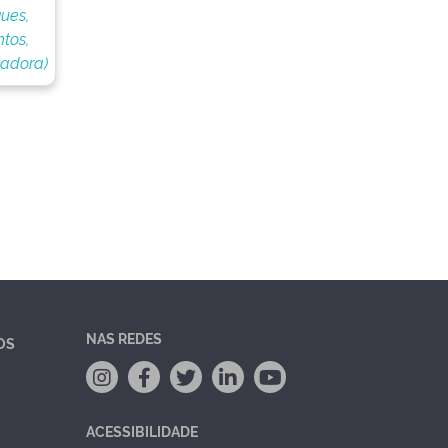
ues,
tos,
nadora)
NAS REDES
OS
ACESSIBILIDADE