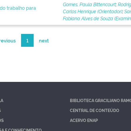
Gomes, Paula Bittencourt
;
Rodrig
 do trabalho para
Carlos Henrique (Orientador)
;
San
Fabiana Alves de Souza (Exami
revious
1
next
LA
BIBLIOTECA GRACILIANO RAM
S
CENTRAL DE CONTEÚDO
OS
ACERVO ENAP
SA E CONHECIMENTO