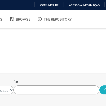
COMUNICA BR
ACESSO À INFORMAÇÃO
IR
PARA
ES
BROWSE
THE REPOSITORY
O
CONTEÚDO
for