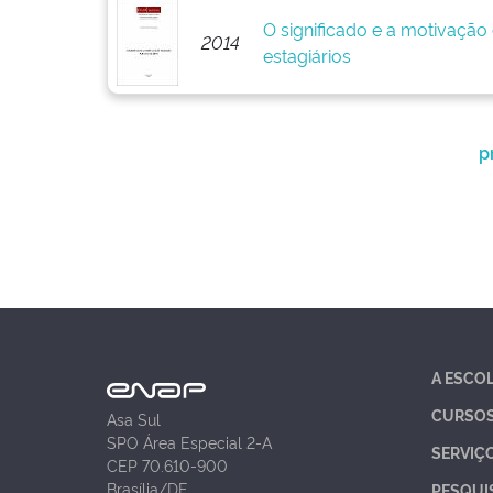
O significado e a motivação
2014
estagiários
p
A ESCO
CURSO
Asa Sul
SPO Área Especial 2-A
SERVIÇ
CEP 70.610-900
Brasília/DF
PESQUI