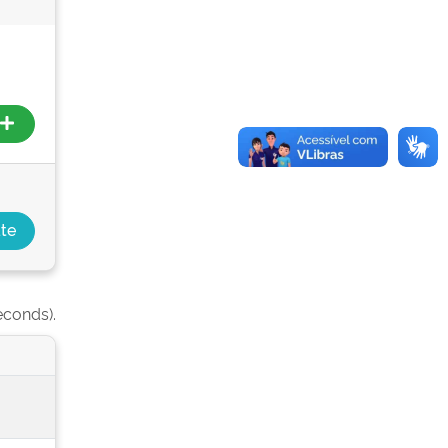
econds).