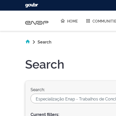
Skip navigation
HOME
COMMUNITI
Search
Search
Search:
Current filters: