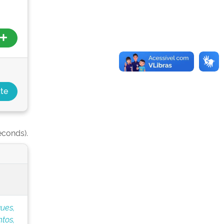
econds).
ues,
tos,