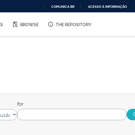
COMUNICA BR
ACESSO À INFORMAÇÃO
IR
PARA
ES
BROWSE
THE REPOSITORY
O
CONTEÚDO
for