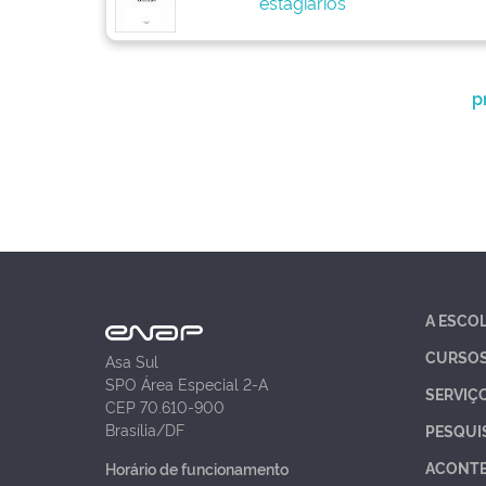
estagiários
p
A ESCO
CURSO
Asa Sul
SPO Área Especial 2-A
SERVIÇ
CEP 70.610-900
Brasília/DF
PESQUI
ACONT
Horário de funcionamento