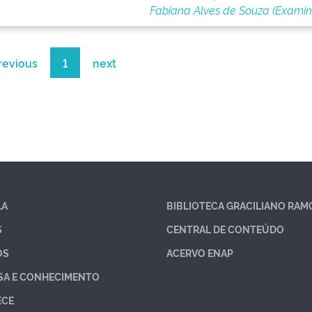
Fabiana Alves de Souza (Exami
revious
1
next
LA
BIBLIOTECA GRACILIANO RAM
S
CENTRAL DE CONTEÚDO
OS
ACERVO ENAP
SA E CONHECIMENTO
ECE