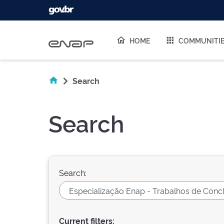
Skip navigation
HOME
COMMUNITI
Search
Search
Search:
Current filters: