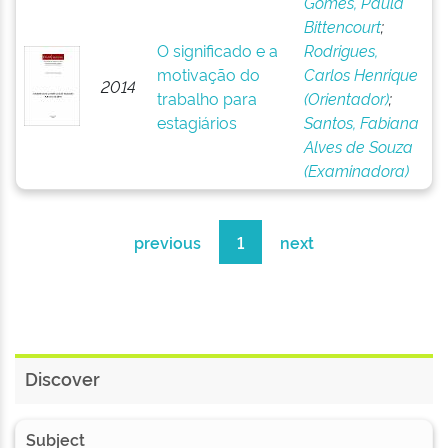
Gomes, Paula
Bittencourt
;
O significado e a
Rodrigues,
motivação do
Carlos Henrique
2014
trabalho para
(Orientador)
;
estagiários
Santos, Fabiana
Alves de Souza
(Examinadora)
previous
1
next
Discover
Subject