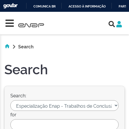
COMUNICA BR
ACESSO À INFORMAÇÃO
PARTI
Skip navigation
IR
PARA
O
CONTEÚDO
Search
Search
Search:
for