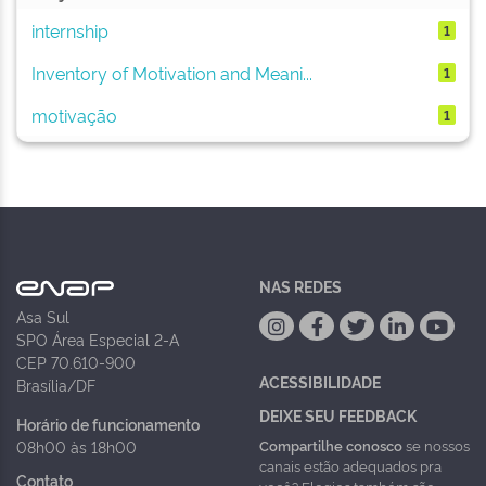
internship
1
Inventory of Motivation and Meani...
1
motivação
1
NAS REDES
Asa Sul
SPO Área Especial 2-A
CEP 70.610-900
ACESSIBILIDADE
Brasília/DF
DEIXE SEU FEEDBACK
Horário de funcionamento
Compartilhe conosco
se nossos
08h00 às 18h00
canais estão adequados pra
Contato
você? Elogios também são