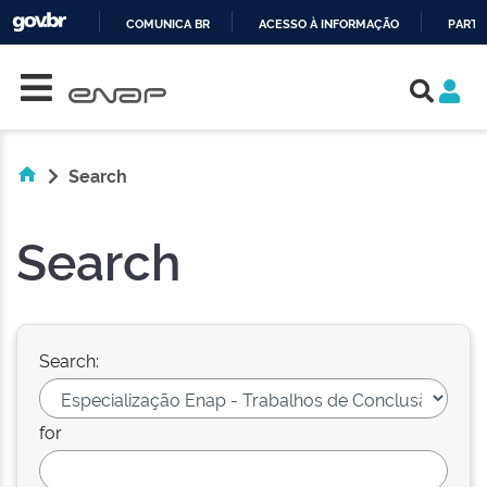
COMUNICA BR
ACESSO À INFORMAÇÃO
PARTI
Skip navigation
IR
PARA
O
CONTEÚDO
Search
Search
Search:
for