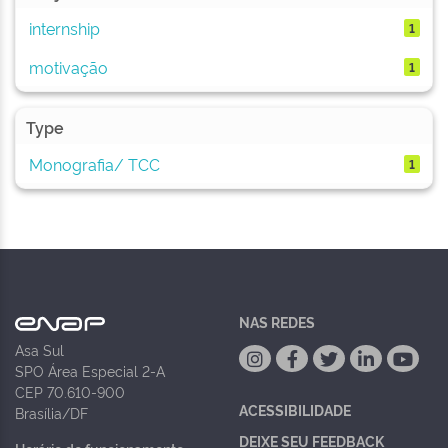
internship
1
motivação
1
Type
Monografia/ TCC
1
NAS REDES
Asa Sul
SPO Área Especial 2-A
CEP 70.610-900
ACESSIBILIDADE
Brasília/DF
DEIXE SEU FEEDBACK