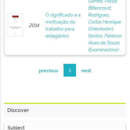
Gomes, Paula
Bittencourt
;
O significado e a
Rodrigues,
motivação do
Carlos Henrique
2014
trabalho para
(Orientador)
;
estagiários
Santos, Fabiana
Alves de Souza
(Examinadora)
previous
1
next
Discover
Subject