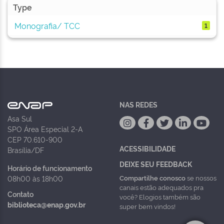
Type
Monografia/ TCC
1
NAS REDES
Asa Sul
SPO Área Especial 2-A
CEP 70.610-900
ACESSIBILIDADE
Brasília/DF
DEIXE SEU FEEDBACK
Horário de funcionamento
Compartilhe conosco
se nossos
08h00 às 18h00
canais estão adequados pra
Contato
você? Elogios também são
biblioteca@enap.gov.br
super bem vindos!