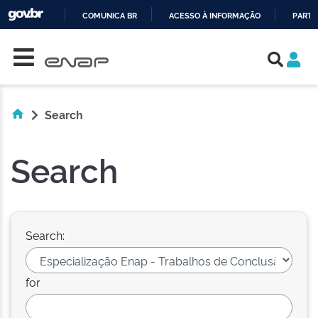
COMUNICA BR
ACESSO À INFORMAÇÃO
PARTI
Skip navigation
IR
PARA
O
CONTEÚDO
Search
Search
Search:
for