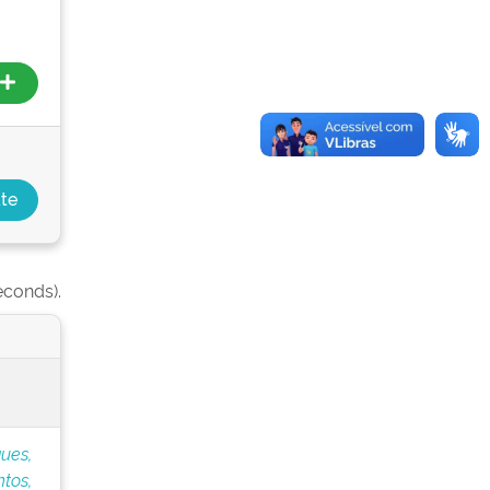
econds).
ues,
tos,