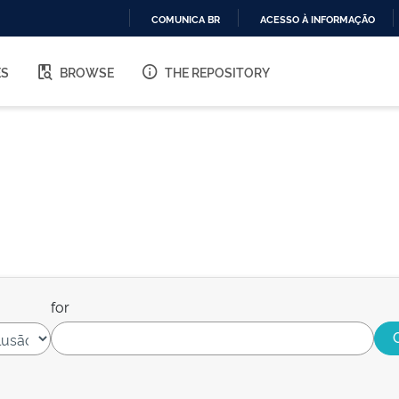
COMUNICA BR
ACESSO À INFORMAÇÃO
IR
PARA
ES
BROWSE
THE REPOSITORY
O
CONTEÚDO
for