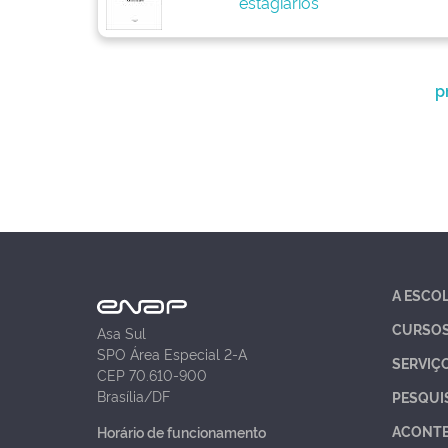
estagiários
p
A ESCO
CURSO
Asa Sul
SPO Área Especial 2-A
SERVIÇ
CEP 70.610-900
Brasília/DF
PESQUI
ACONT
Horário de funcionamento