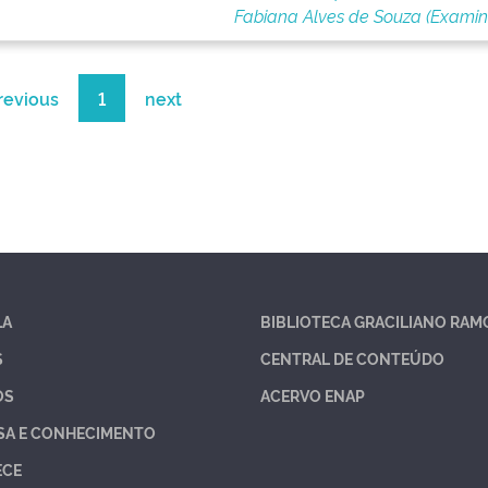
Fabiana Alves de Souza (Exami
revious
1
next
LA
BIBLIOTECA GRACILIANO RAM
S
CENTRAL DE CONTEÚDO
OS
ACERVO ENAP
SA E CONHECIMENTO
ECE