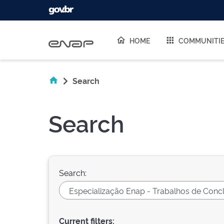
Skip navigation
HOME
COMMUNITI
Search
Search
Search:
Current filters: