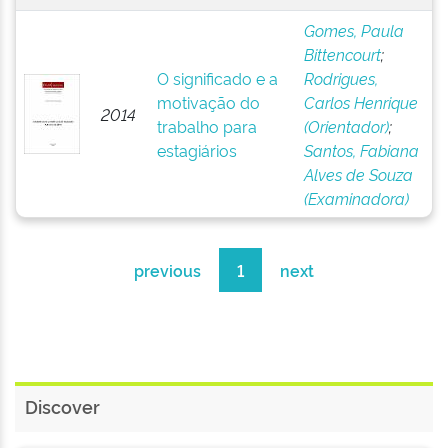
Gomes, Paula
Bittencourt
;
O significado e a
Rodrigues,
motivação do
Carlos Henrique
2014
trabalho para
(Orientador)
;
estagiários
Santos, Fabiana
Alves de Souza
(Examinadora)
previous
1
next
Discover