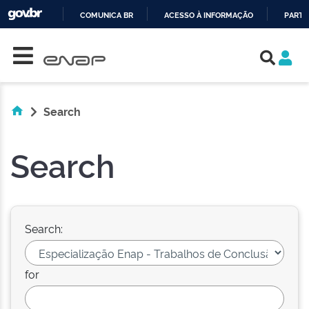
COMUNICA BR
ACESSO À INFORMAÇÃO
PARTI
Skip navigation
IR
PARA
O
CONTEÚDO
Search
Search
Search:
for