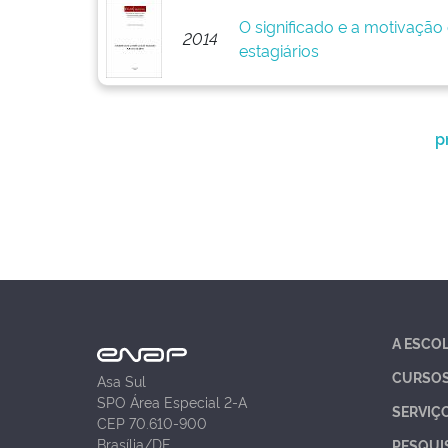
O significado e a motivação
2014
estagiários
p
A ESCO
CURSO
Asa Sul
SPO Área Especial 2-A
SERVIÇ
CEP 70.610-900
Brasília/DF
PESQUI