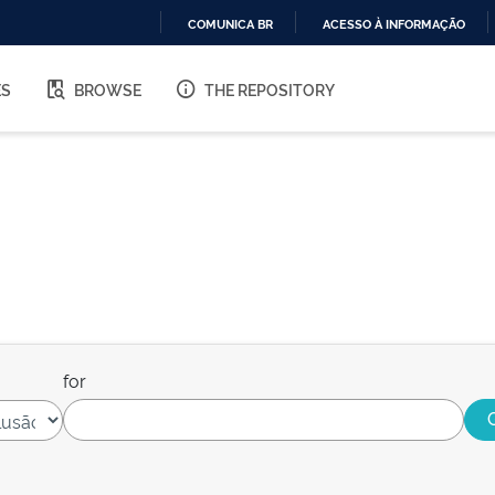
COMUNICA BR
ACESSO À INFORMAÇÃO
IR
PARA
ES
BROWSE
THE REPOSITORY
O
CONTEÚDO
for