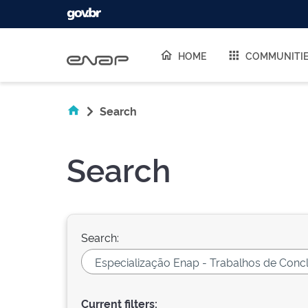
Skip navigation
HOME
COMMUNITI
Search
Search
Search:
Current filters: