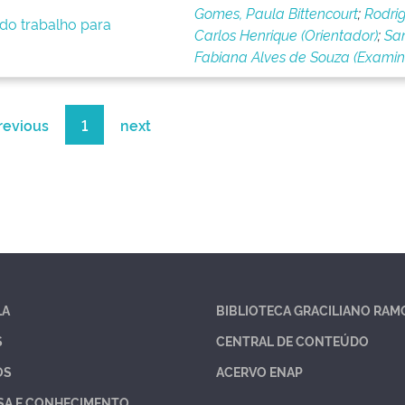
Gomes, Paula Bittencourt
;
Rodrig
 do trabalho para
Carlos Henrique (Orientador)
;
San
Fabiana Alves de Souza (Exami
revious
1
next
LA
BIBLIOTECA GRACILIANO RAM
S
CENTRAL DE CONTEÚDO
OS
ACERVO ENAP
SA E CONHECIMENTO