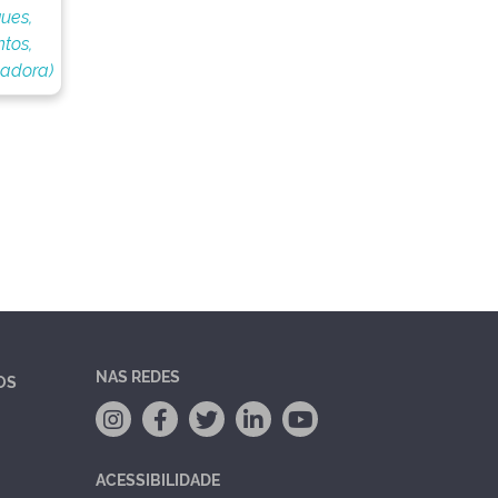
ues,
tos,
nadora)
NAS REDES
OS
ACESSIBILIDADE