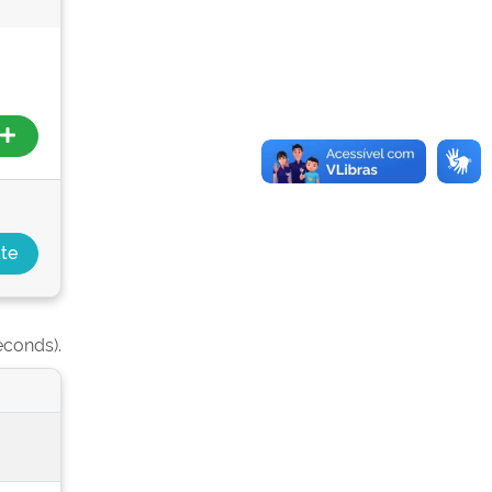
econds).