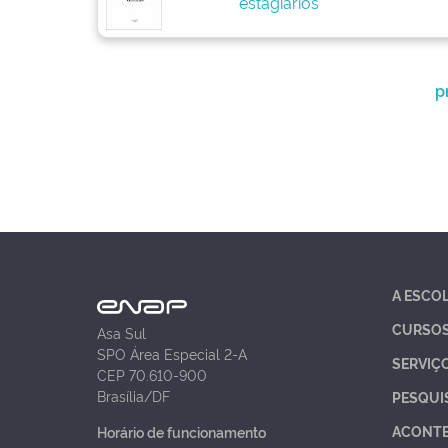
estagiários
p
A ESCO
CURSO
Asa Sul
SPO Área Especial 2-A
SERVIÇ
CEP 70.610-900
Brasília/DF
PESQUI
ACONT
Horário de funcionamento