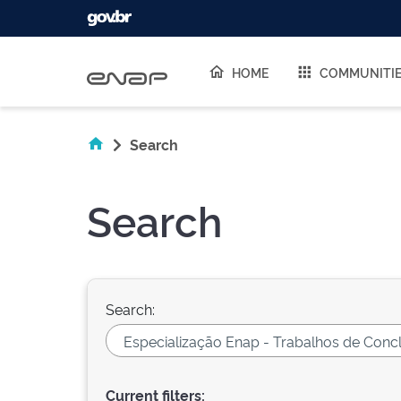
Skip navigation
HOME
COMMUNITI
Search
Search
Search:
Current filters: