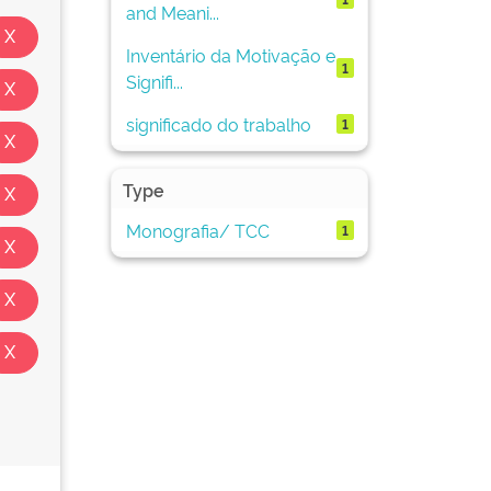
and Meani...
Inventário da Motivação e
1
Signifi...
significado do trabalho
1
Type
Monografia/ TCC
1