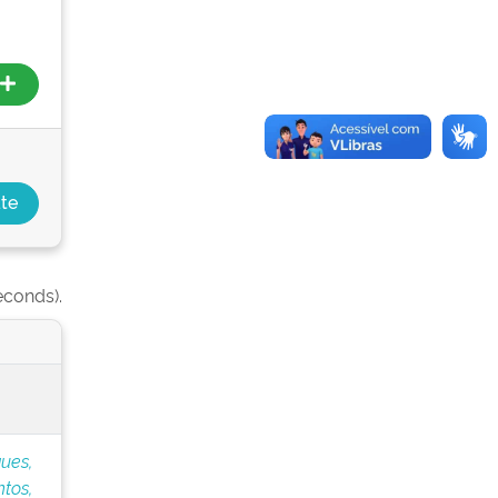
econds).
ues,
tos,