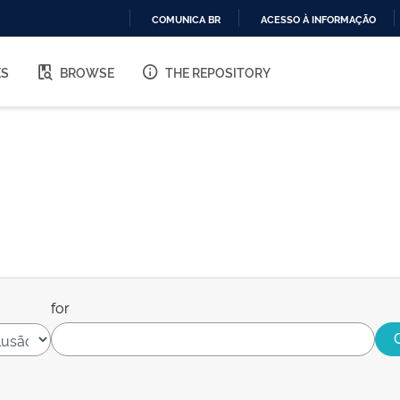
COMUNICA BR
ACESSO À INFORMAÇÃO
IR
PARA
ES
BROWSE
THE REPOSITORY
O
CONTEÚDO
for