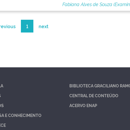
Fabiana Alves de Souza (Exami
revious
1
next
LA
BIBLIOTECA GRACILIANO RAM
S
CENTRAL DE CONTEÚDO
OS
ACERVO ENAP
SA E CONHECIMENTO
ECE