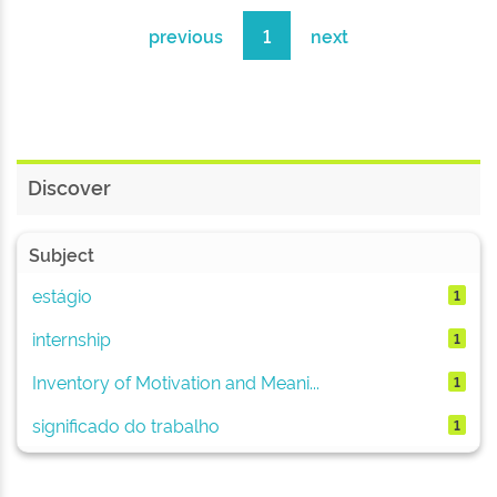
previous
1
next
Discover
Subject
estágio
1
internship
1
Inventory of Motivation and Meani...
1
significado do trabalho
1