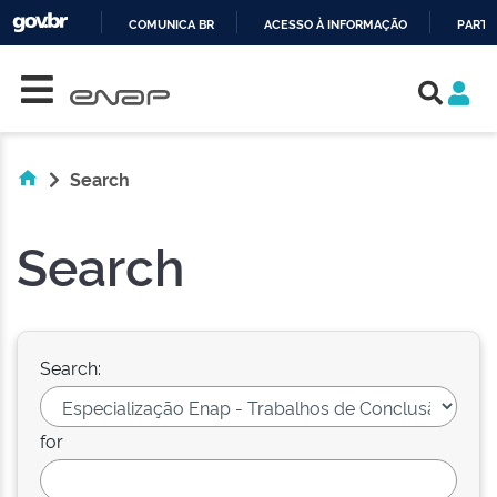
COMUNICA BR
ACESSO À INFORMAÇÃO
PARTI
Skip navigation
IR
PARA
O
CONTEÚDO
Search
Search
Search:
for