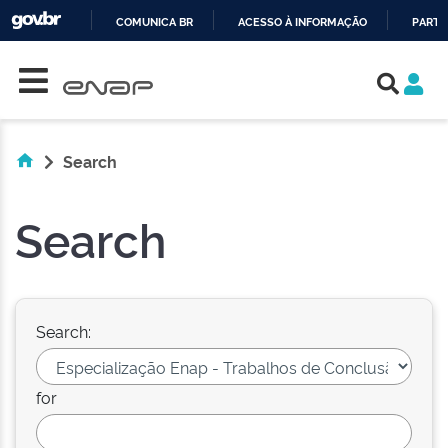
COMUNICA BR
ACESSO À INFORMAÇÃO
PARTI
Skip navigation
IR
PARA
O
CONTEÚDO
Search
Search
Search:
for