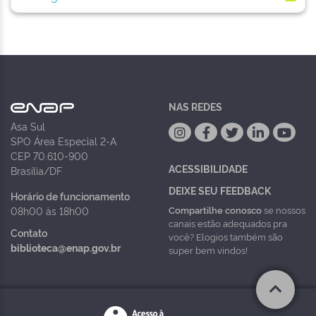
NAS REDES
Asa Sul
SPO Área Especial 2-A
CEP 70.610-900
ACESSIBILIDADE
Brasília/DF
DEIXE SEU FEEDBACK
Horário de funcionamento
Compartilhe conosco
se nossos
08h00 às 18h00
canais estão adequados pra
Contato
você? Elogios também são
biblioteca@enap.gov.br
super bem vindos!