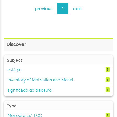
previous
1
next
Discover
Subject
estágio
1
Inventory of Motivation and Meani...
1
significado do trabalho
1
Type
Monografia/ TCC
1