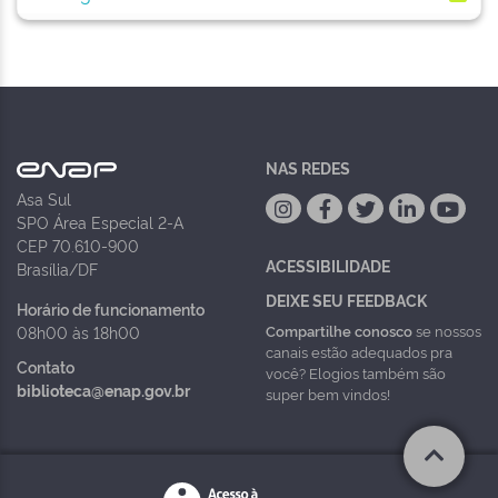
NAS REDES
Asa Sul
SPO Área Especial 2-A
CEP 70.610-900
ACESSIBILIDADE
Brasília/DF
DEIXE SEU FEEDBACK
Horário de funcionamento
Compartilhe conosco
se nossos
08h00 às 18h00
canais estão adequados pra
Contato
você? Elogios também são
biblioteca@enap.gov.br
super bem vindos!