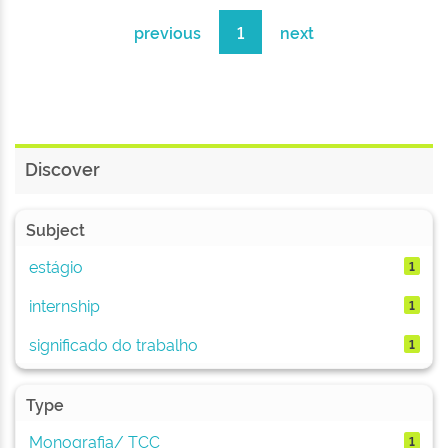
previous
1
next
Discover
Subject
estágio
1
internship
1
significado do trabalho
1
Type
Monografia/ TCC
1