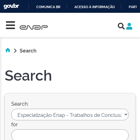
COMUNICA BR
ACESSO À INFORMAÇÃO
PARTI
Skip navigation
IR
PARA
O
CONTEÚDO
Search
Search
Search:
for