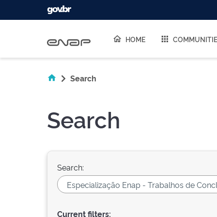
Skip navigation
HOME
COMMUNITI
Search
Search
Search:
Current filters: