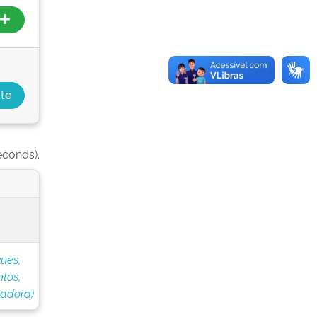
econds).
ues,
tos,
nadora)