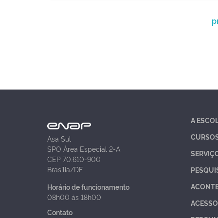
p
A ESCO
CURSO
Asa Sul
SPO Área Especial 2-A
SERVIÇ
CEP 70.610-900
Brasília/DF
PESQUI
ACONT
Horário de funcionamento
08h00 às 18h00
ACESSO
Contato