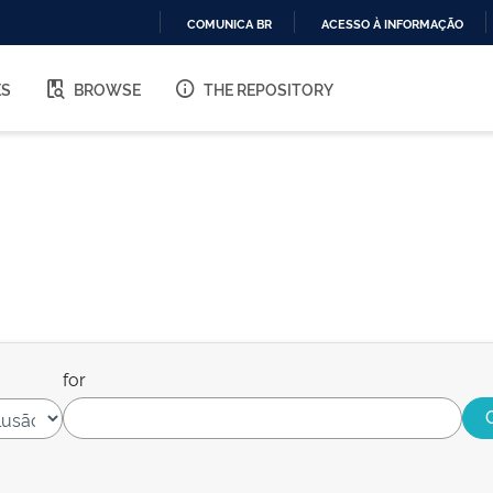
COMUNICA BR
ACESSO À INFORMAÇÃO
IR
PARA
ES
BROWSE
THE REPOSITORY
O
CONTEÚDO
for