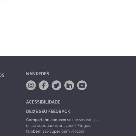
NAS REDES
OS
ACESSIBILIDADE
DEIXE SEU FEEDBACK
Compartilhe conosco
se nossos canais
estão adequados pra você? Elogios
também são super bem vindos!