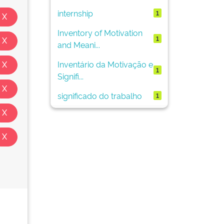
internship
1
Inventory of Motivation
1
and Meani...
Inventário da Motivação e
1
Signifi...
significado do trabalho
1