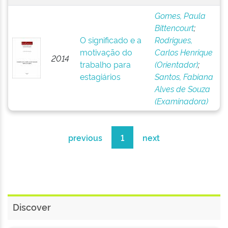
Gomes, Paula
Bittencourt
;
O significado e a
Rodrigues,
motivação do
Carlos Henrique
2014
trabalho para
(Orientador)
;
estagiários
Santos, Fabiana
Alves de Souza
(Examinadora)
previous
1
next
Discover