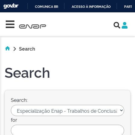
COMUNICA BR
ACESSO À INFORMAÇÃO
PARTI
Skip navigation
IR
PARA
O
CONTEÚDO
Search
Search
Search:
for