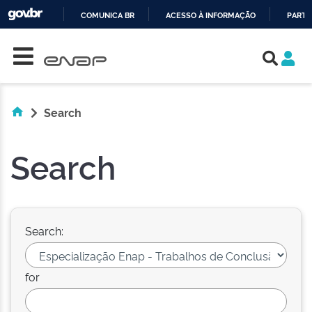
COMUNICA BR
ACESSO À INFORMAÇÃO
PARTI
Skip navigation
IR
PARA
O
CONTEÚDO
Search
Search
Search:
for