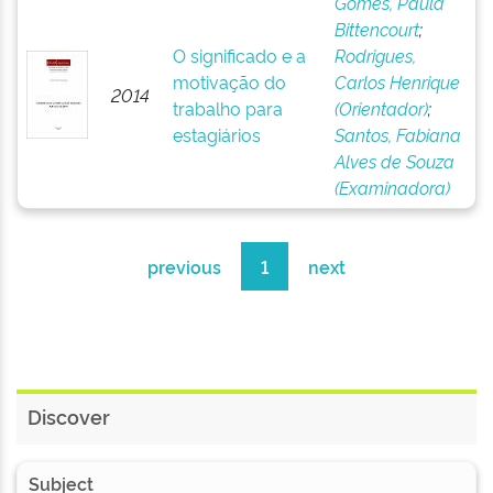
Gomes, Paula
Bittencourt
;
O significado e a
Rodrigues,
motivação do
Carlos Henrique
2014
trabalho para
(Orientador)
;
estagiários
Santos, Fabiana
Alves de Souza
(Examinadora)
previous
1
next
Discover
Subject