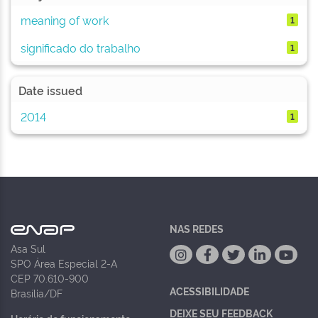
meaning of work
1
significado do trabalho
1
Date issued
2014
1
NAS REDES
Asa Sul
SPO Área Especial 2-A
CEP 70.610-900
ACESSIBILIDADE
Brasília/DF
DEIXE SEU FEEDBACK