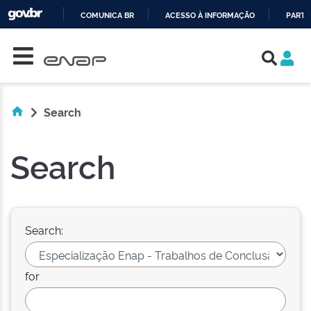
COMUNICA BR
ACESSO À INFORMAÇÃO
PARTI
Skip navigation
IR
PARA
O
CONTEÚDO
Search
Search
Search:
for