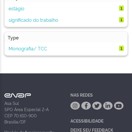
estágio
1
significado do trabalho
1
Type
Monografia/ TCC
1
NAS REDES
Asa Sul
SPO Área Especial 2-A
CEP 70.610-900
ACESSIBILIDADE
Brasília/DF
DEIXE SEU FEEDBACK