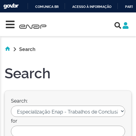
COMUNICA BR
ACESSO À INFORMAÇÃO
PARTI
Skip navigation
IR
PARA
O
CONTEÚDO
Search
Search
Search:
for