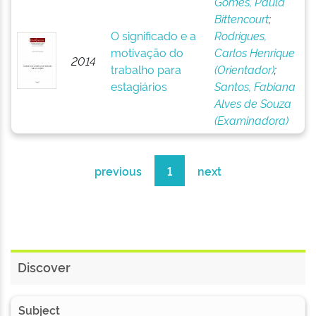
Gomes, Paula
Bittencourt
;
O significado e a
Rodrigues,
motivação do
Carlos Henrique
2014
trabalho para
(Orientador)
;
estagiários
Santos, Fabiana
Alves de Souza
(Examinadora)
previous
1
next
Discover
Subject