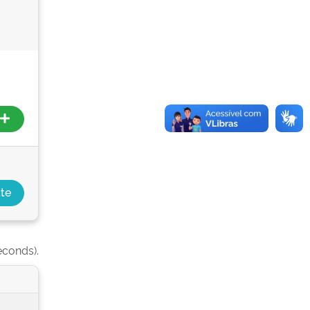
econds).