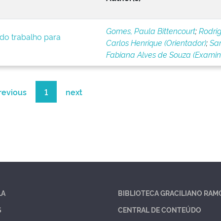
Gomes, Paula Bittencourt
;
Rodrig
 do trabalho para
Carlos Henrique (Orientador)
;
San
Fabiana Alves de Souza (Exami
revious
1
next
LA
BIBLIOTECA GRACILIANO RAM
S
CENTRAL DE CONTEÚDO