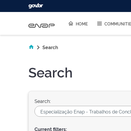
Skip navigation
HOME
COMMUNITI
Search
Search
Search:
Current filters: