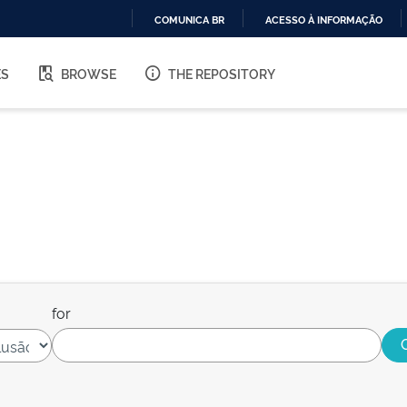
COMUNICA BR
ACESSO À INFORMAÇÃO
IR
PARA
ES
BROWSE
THE REPOSITORY
O
CONTEÚDO
for