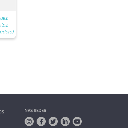
ues,
tos,
nadora)
NAS REDES
OS