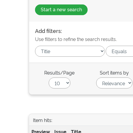
Start a new search
Add filters:
Use filters to refine the search results.
Results/Page
Sort items by
Item hits:
Preview
Issue
Title