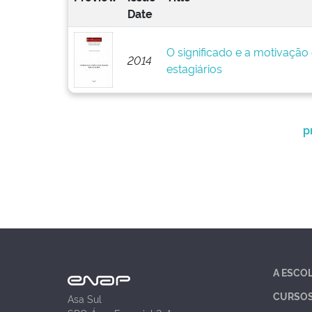
Date
O significado e a motivação
2014
estagiários
p
A ESCO
CURSO
Asa Sul