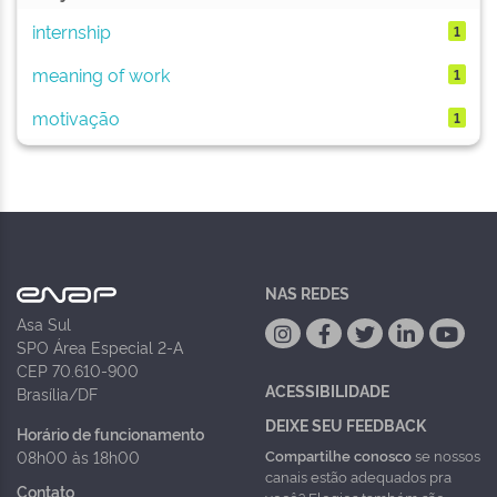
internship
1
meaning of work
1
motivação
1
NAS REDES
Asa Sul
SPO Área Especial 2-A
CEP 70.610-900
ACESSIBILIDADE
Brasília/DF
DEIXE SEU FEEDBACK
Horário de funcionamento
Compartilhe conosco
se nossos
08h00 às 18h00
canais estão adequados pra
Contato
você? Elogios também são