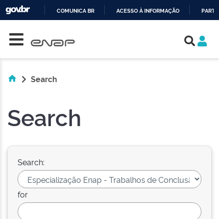
COMUNICA BR
ACESSO À INFORMAÇÃO
PARTI
Skip navigation
IR
PARA
O
CONTEÚDO
Search
Search
Search:
for