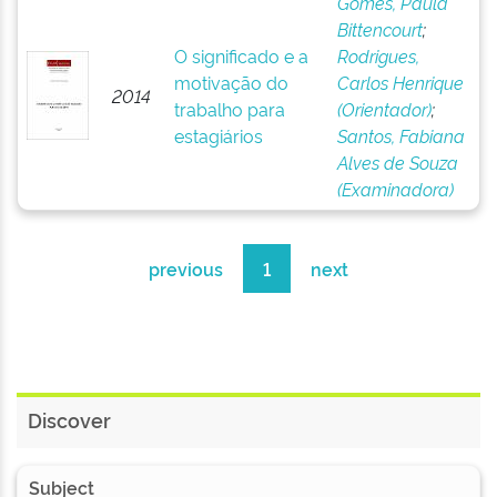
Gomes, Paula
Bittencourt
;
O significado e a
Rodrigues,
motivação do
Carlos Henrique
2014
trabalho para
(Orientador)
;
estagiários
Santos, Fabiana
Alves de Souza
(Examinadora)
previous
1
next
Discover
Subject