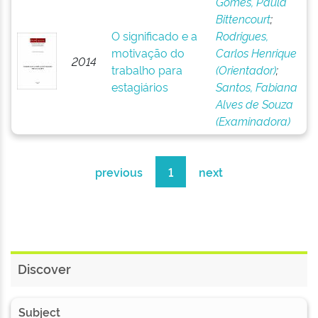
Gomes, Paula
Bittencourt
;
O significado e a
Rodrigues,
motivação do
Carlos Henrique
2014
trabalho para
(Orientador)
;
estagiários
Santos, Fabiana
Alves de Souza
(Examinadora)
previous
1
next
Discover
Subject