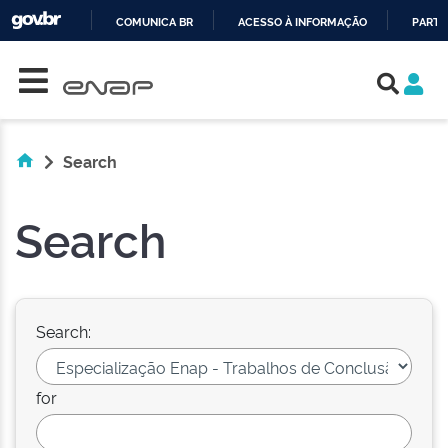
COMUNICA BR
ACESSO À INFORMAÇÃO
PARTI
Skip navigation
IR
PARA
O
CONTEÚDO
Search
Search
Search:
for