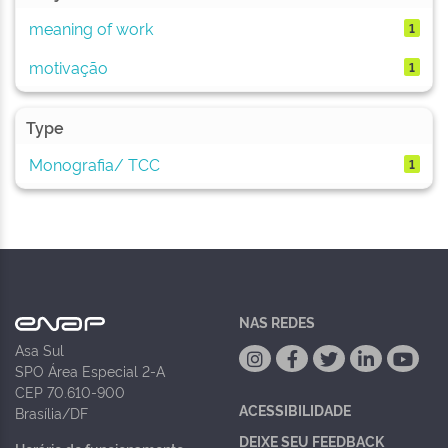
meaning of work
1
motivação
1
Type
Monografia/ TCC
1
NAS REDES
Asa Sul
SPO Área Especial 2-A
CEP 70.610-900
ACESSIBILIDADE
Brasília/DF
DEIXE SEU FEEDBACK