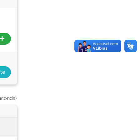
econds).