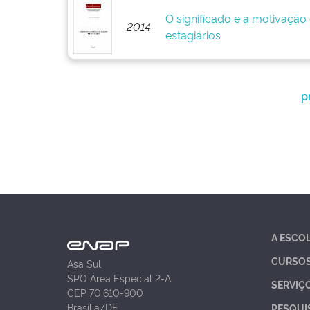
O significado e a motivação
2014
estagiários
p
A ESCO
CURSO
Asa Sul
SPO Área Especial 2-A
SERVIÇ
CEP 70.610-900
Brasília/DF
PESQUI