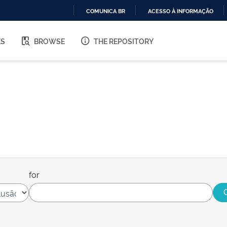
COMUNICA BR
ACESSO À INFORMAÇÃO
IR
PARA
ES
BROWSE
THE REPOSITORY
O
CONTEÚDO
for