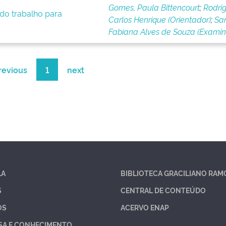
Gomes, Paula Bittencourt
;
Rodrig
 do trabalho para
Carlos Henrique (Orientador)
;
San
Fabiana Alves de Souza (Exami
revious
1
next
LA
BIBLIOTECA GRACILIANO RAM
S
CENTRAL DE CONTEÚDO
OS
ACERVO ENAP
SA E CONHECIMENTO