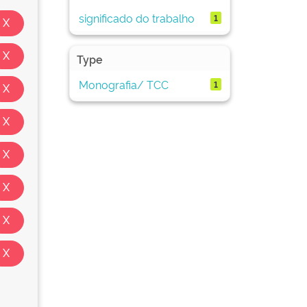
significado do trabalho
1
Type
Monografia/ TCC
1