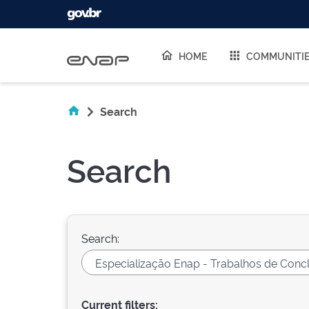
Skip navigation
HOME
COMMUNITI
Search
Search
Search:
Current filters: