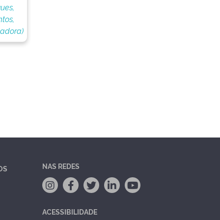
ues,
tos,
nadora)
NAS REDES
OS
ACESSIBILIDADE