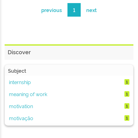
previous
1
next
Discover
Subject
internship
1
meaning of work
1
motivation
1
motivação
1