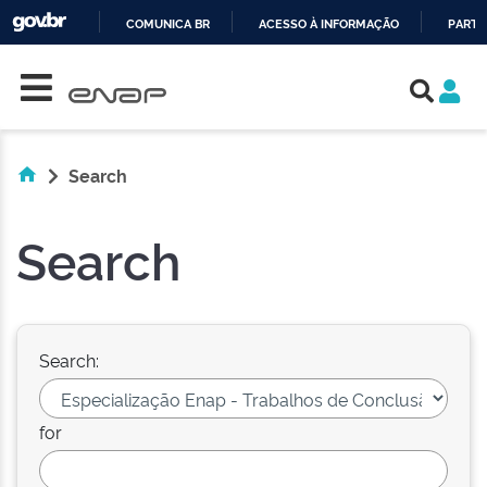
COMUNICA BR
ACESSO À INFORMAÇÃO
PARTI
Skip navigation
IR
PARA
O
CONTEÚDO
Search
Search
Search:
for