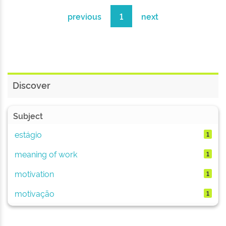
previous
1
next
Discover
Subject
estágio
1
meaning of work
1
motivation
1
motivação
1