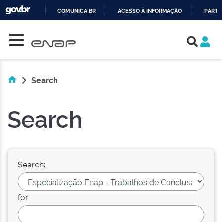
COMUNICA BR
ACESSO À INFORMAÇÃO
PARTI
Skip navigation
IR
PARA
O
CONTEÚDO
Search
Search
Search:
for