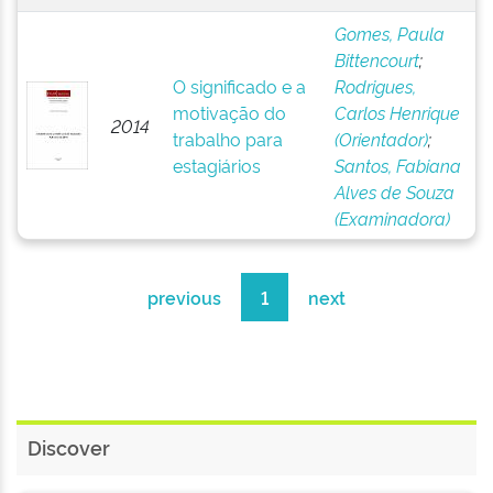
Gomes, Paula
Bittencourt
;
O significado e a
Rodrigues,
motivação do
Carlos Henrique
2014
trabalho para
(Orientador)
;
estagiários
Santos, Fabiana
Alves de Souza
(Examinadora)
previous
1
next
Discover