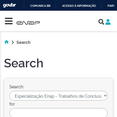
COMUNICA BR
ACESSO À INFORMAÇÃO
PARTI
Skip navigation
IR
PARA
O
CONTEÚDO
Search
Search
Search:
for