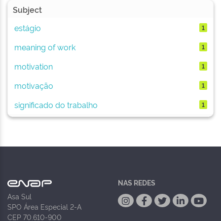
Subject
estágio
1
meaning of work
1
motivation
1
motivação
1
significado do trabalho
1
NAS REDES
Asa Sul
SPO Área Especial 2-A
CEP 70.610-900