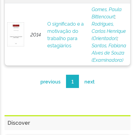
Gomes, Paula
Bittencourt
;
O significado e a
Rodrigues,
motivação do
Carlos Henrique
2014
trabalho para
(Orientador)
;
estagiários
Santos, Fabiana
Alves de Souza
(Examinadora)
previous
1
next
Discover