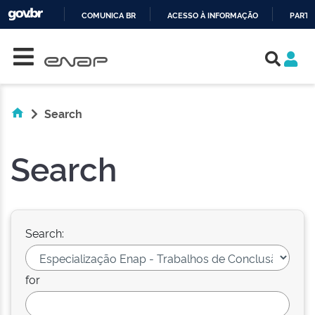
COMUNICA BR
ACESSO À INFORMAÇÃO
PARTI
Skip navigation
IR
PARA
O
CONTEÚDO
Search
Search
Search:
for