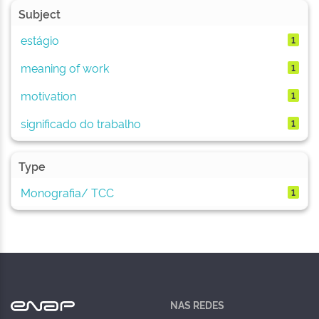
Subject
estágio
1
meaning of work
1
motivation
1
significado do trabalho
1
Type
Monografia/ TCC
1
NAS REDES