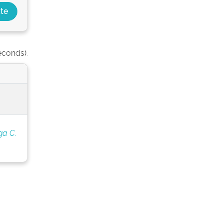
econds).
ga C.