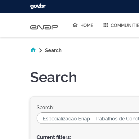
Skip navigation
HOME
COMMUNITI
Search
Search
Search:
Current filters: