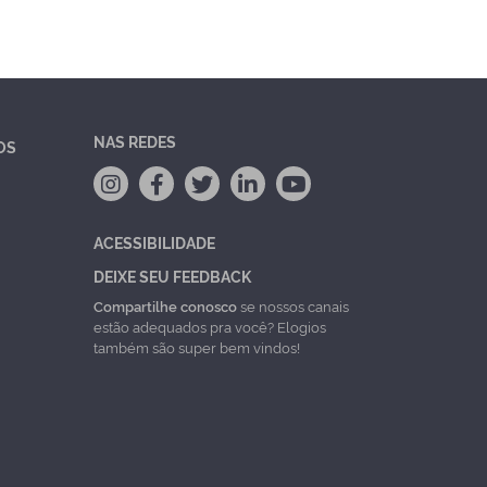
NAS REDES
OS
ACESSIBILIDADE
DEIXE SEU FEEDBACK
Compartilhe conosco
se nossos canais
estão adequados pra você? Elogios
também são super bem vindos!