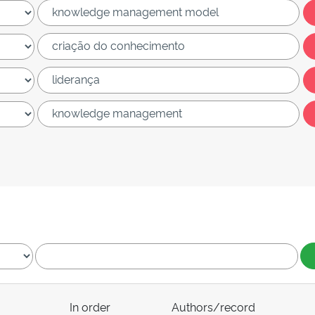
In order
Authors/record