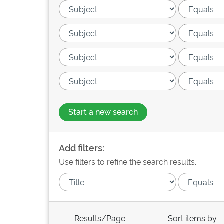
Start a new search
Add filters:
Use filters to refine the search results.
Results/Page
Sort items by