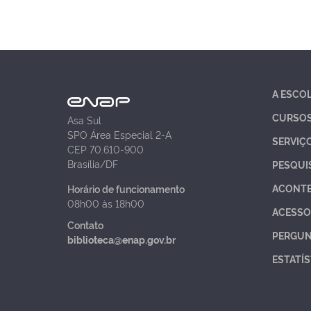
A ESCO
CURSO
Asa Sul
SPO Área Especial 2-A
SERVIÇ
CEP 70.610-900
Brasília/DF
PESQUI
ACONT
Horário de funcionamento
08h00 às 18h00
ACESSO
Contato
PERGUN
biblioteca@enap.gov.br
ESTATÍS