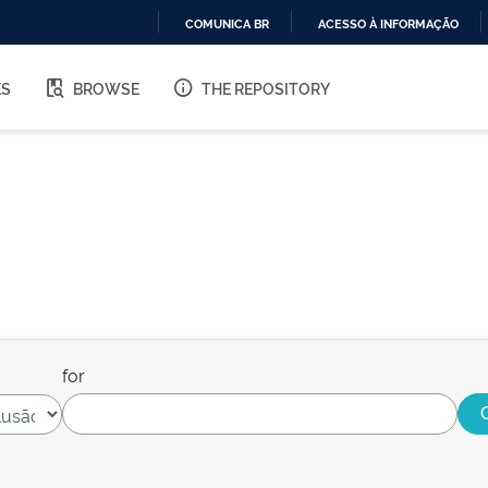
COMUNICA BR
ACESSO À INFORMAÇÃO
IR
PARA
ES
BROWSE
THE REPOSITORY
O
CONTEÚDO
for