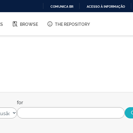
COMUNICA BR
ACESSO À INFORMAÇÃO
IR
PARA
ES
BROWSE
THE REPOSITORY
O
CONTEÚDO
for