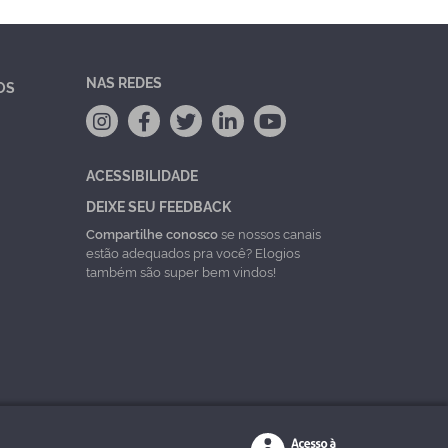
NAS REDES
OS
ACESSIBILIDADE
DEIXE SEU FEEDBACK
Compartilhe conosco
se nossos canais
estão adequados pra você? Elogios
também são super bem vindos!