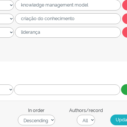
In order
Authors/record