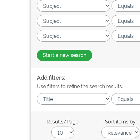
Start a new search
Add filters:
Use filters to refine the search results.
Results/Page
Sort items by