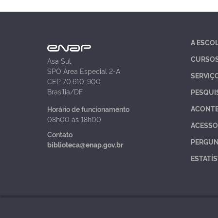
A ESCO
CURSO
Asa Sul
SPO Área Especial 2-A
SERVIÇ
CEP 70.610-900
Brasília/DF
PESQUI
ACONT
Horário de funcionamento
08h00 às 18h00
ACESSO
Contato
PERGUN
biblioteca@enap.gov.br
ESTATÍS