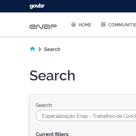
Skip navigation
HOME
COMMUNITI
Search
Search
Search:
Current filters: