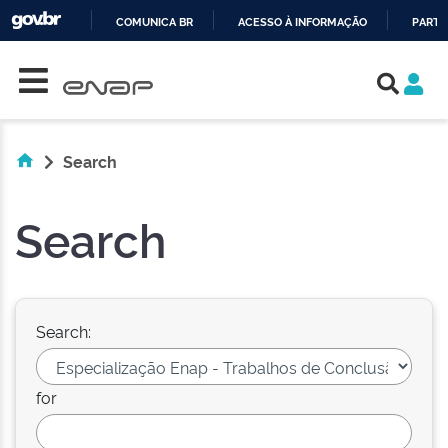
COMUNICA BR
ACESSO À INFORMAÇÃO
PARTI
Skip navigation
IR
PARA
O
CONTEÚDO
Search
Search
Search:
for