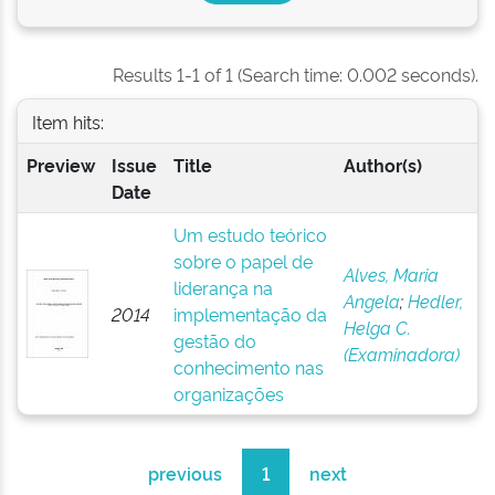
Results 1-1 of 1 (Search time: 0.002 seconds).
Item hits:
Preview
Issue
Title
Author(s)
Date
Um estudo teórico
sobre o papel de
Alves, Maria
liderança na
Angela
;
Hedler,
2014
implementação da
Helga C.
gestão do
(Examinadora)
conhecimento nas
organizações
previous
1
next