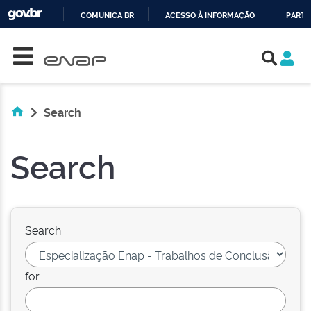
COMUNICA BR
ACESSO À INFORMAÇÃO
PARTI
Skip navigation
IR
PARA
O
CONTEÚDO
Search
Search
Search:
for