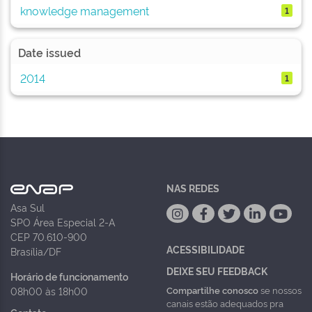
knowledge management
1
Date issued
2014
1
NAS REDES
Asa Sul
SPO Área Especial 2-A
CEP 70.610-900
ACESSIBILIDADE
Brasília/DF
DEIXE SEU FEEDBACK
Horário de funcionamento
Compartilhe conosco
se nossos
08h00 às 18h00
canais estão adequados pra