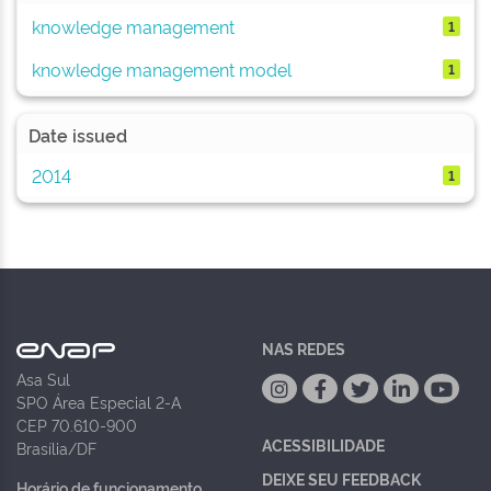
knowledge management
1
knowledge management model
1
Date issued
2014
1
NAS REDES
Asa Sul
SPO Área Especial 2-A
CEP 70.610-900
ACESSIBILIDADE
Brasília/DF
DEIXE SEU FEEDBACK
Horário de funcionamento