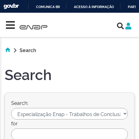
COMUNICA BR
ACESSO À INFORMAÇÃO
PARTI
Skip navigation
IR
PARA
O
CONTEÚDO
Search
Search
Search:
for