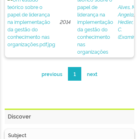
papel de
Alves, Ma
liderança na
Angela
;
2014
implementação
Hedler, H
da gestão do
C.
conhecimento
(Examina
nas
organizações
previous
1
next
Discover
Subject