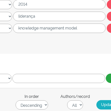
In order
Authors/record