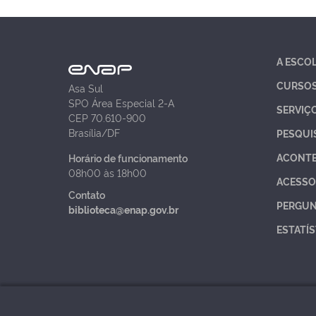
A ESCO
CURSO
Asa Sul
SPO Área Especial 2-A
SERVIÇ
CEP 70.610-900
Brasília/DF
PESQUI
ACONT
Horário de funcionamento
08h00 às 18h00
ACESSO
Contato
PERGUN
biblioteca@enap.gov.br
ESTATÍS