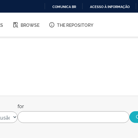
COMUNICA BR
ACESSO À INFORMAÇÃO
IR
PARA
ES
BROWSE
THE REPOSITORY
O
CONTEÚDO
for