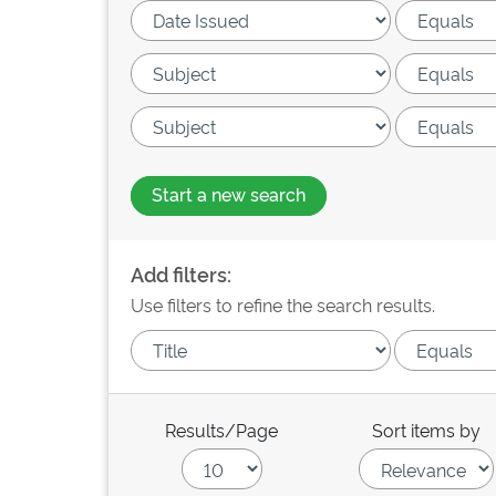
Start a new search
Add filters:
Use filters to refine the search results.
Results/Page
Sort items by