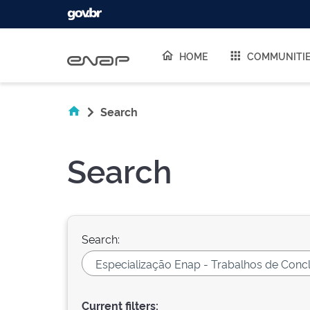
Skip navigation
HOME
COMMUNITI
Search
Search
Search:
Current filters: