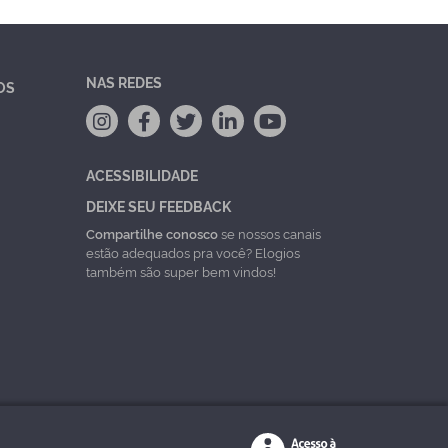
NAS REDES
OS
ACESSIBILIDADE
DEIXE SEU FEEDBACK
Compartilhe conosco
se nossos canais
estão adequados pra você? Elogios
também são super bem vindos!