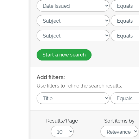
Start a new search
Add filters:
Use filters to refine the search results.
Results/Page
Sort items by