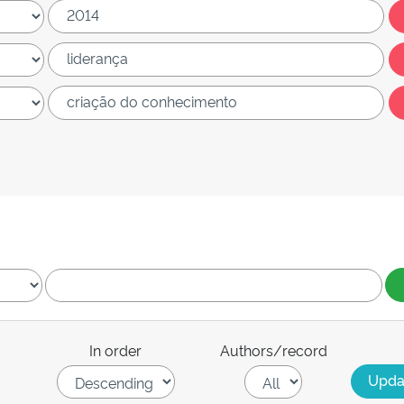
In order
Authors/record