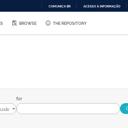
COMUNICA BR
ACESSO À INFORMAÇÃO
IR
PARA
ES
BROWSE
THE REPOSITORY
O
CONTEÚDO
for