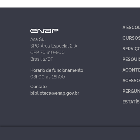
A ESCO
CURSO
Asa Sul
SPO Área Especial 2-A
SERVIÇ
CEP 70.610-900
Brasília/DF
PESQUI
ACONT
Horário de funcionamento
08h00 às 18h00
ACESSO
Contato
PERGUN
biblioteca@enap.gov.br
ESTATÍS