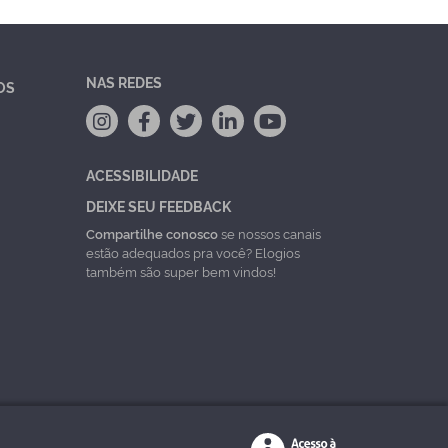
NAS REDES
OS
ACESSIBILIDADE
DEIXE SEU FEEDBACK
Compartilhe conosco
se nossos canais
estão adequados pra você? Elogios
também são super bem vindos!