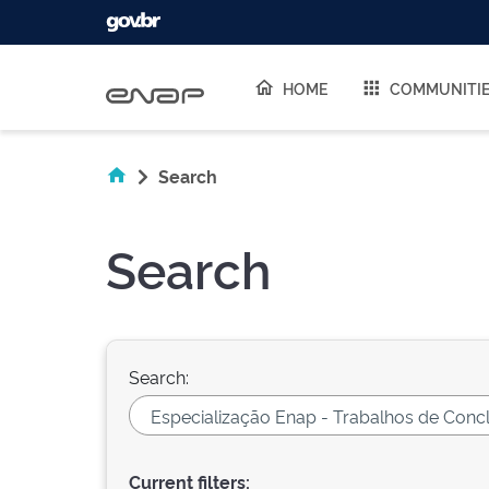
Skip navigation
HOME
COMMUNITI
Search
Search
Search:
Current filters: