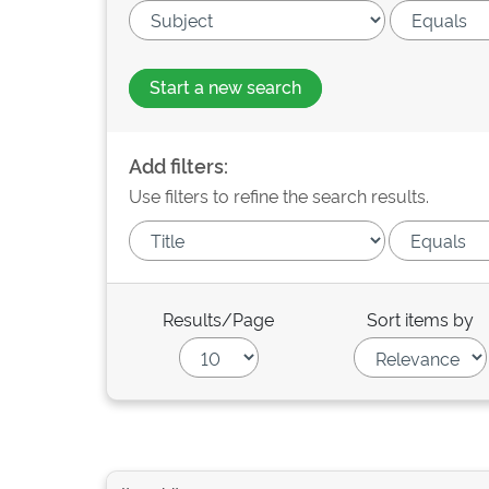
Start a new search
Add filters:
Use filters to refine the search results.
Results/Page
Sort items by