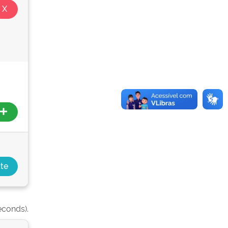
econds).