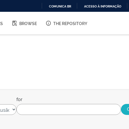
COMUNICA BR
ACESSO À INFORMAÇÃO
IR
PARA
ES
BROWSE
THE REPOSITORY
O
CONTEÚDO
for