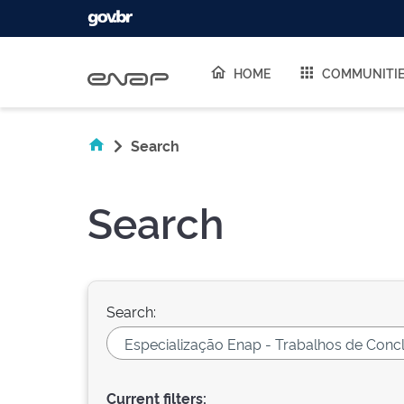
Skip navigation
HOME
COMMUNITI
Search
Search
Search:
Current filters: