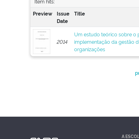
Item hits:
Preview
Issue
Title
Date
Um estudo teórico sobre o p
2014
implementação da gestão d
organizações
p
A ESCO