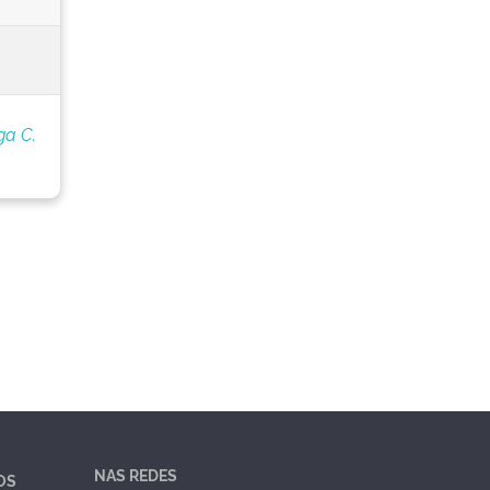
ga C.
NAS REDES
OS