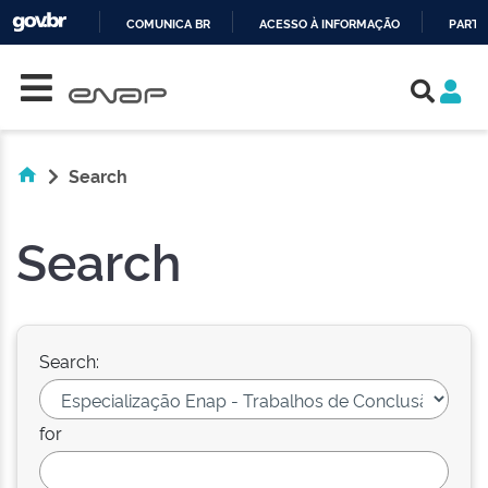
COMUNICA BR
ACESSO À INFORMAÇÃO
PARTI
Skip navigation
IR
PARA
O
CONTEÚDO
Search
Search
Search:
for