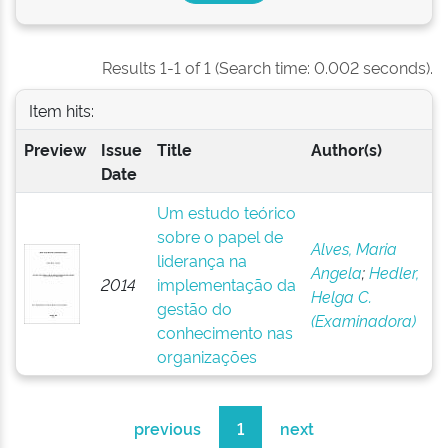
Results 1-1 of 1 (Search time: 0.002 seconds).
Item hits:
Preview
Issue
Title
Author(s)
Date
Um estudo teórico
sobre o papel de
Alves, Maria
liderança na
Angela
;
Hedler,
2014
implementação da
Helga C.
gestão do
(Examinadora)
conhecimento nas
organizações
previous
1
next