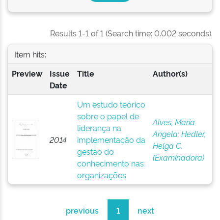
Results 1-1 of 1 (Search time: 0.002 seconds).
Item hits:
Preview
Issue
Title
Author(s)
Date
Um estudo teórico
sobre o papel de
Alves, Maria
liderança na
Angela
;
Hedler,
2014
implementação da
Helga C.
gestão do
(Examinadora)
conhecimento nas
organizações
previous
1
next