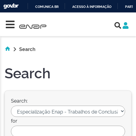
COMUNICA BR
ACESSO À INFORMAÇÃO
PARTI
Skip navigation
IR
PARA
O
CONTEÚDO
Search
Search
Search:
for