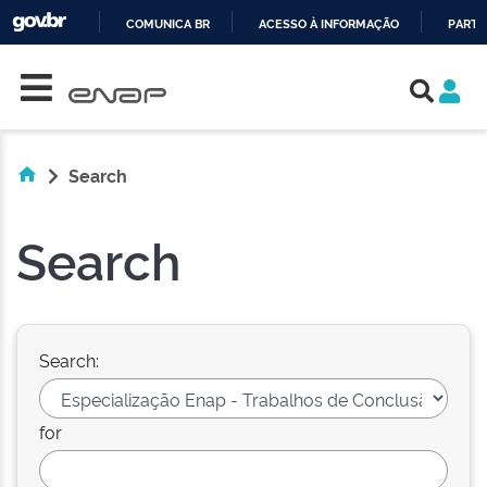
COMUNICA BR
ACESSO À INFORMAÇÃO
PARTI
Skip navigation
IR
PARA
O
CONTEÚDO
Search
Search
Search:
for