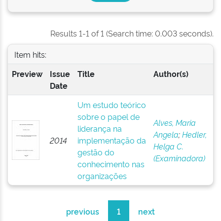
Results 1-1 of 1 (Search time: 0.003 seconds).
Item hits:
Preview
Issue
Title
Author(s)
Date
Um estudo teórico
sobre o papel de
Alves, Maria
liderança na
Angela
;
Hedler,
2014
implementação da
Helga C.
gestão do
(Examinadora)
conhecimento nas
organizações
previous
1
next