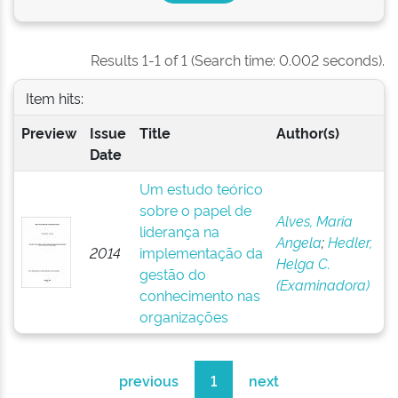
Results 1-1 of 1 (Search time: 0.002 seconds).
Item hits:
Preview
Issue
Title
Author(s)
Date
Um estudo teórico
sobre o papel de
Alves, Maria
liderança na
Angela
;
Hedler,
2014
implementação da
Helga C.
gestão do
(Examinadora)
conhecimento nas
organizações
previous
1
next