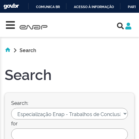
COMUNICA BR
ACESSO À INFORMAÇÃO
PARTI
Skip navigation
IR
PARA
O
CONTEÚDO
Search
Search
Search:
for