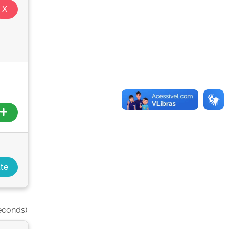
econds).