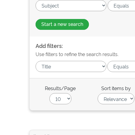
Start a new search
Add filters:
Use filters to refine the search results.
Results/Page
Sort items by