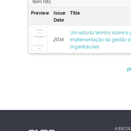
Item hits:
Preview
Issue
Title
Date
Um estudo teórico sobre o p
2014
implementação da gestão d
organizações
p
A ESCO