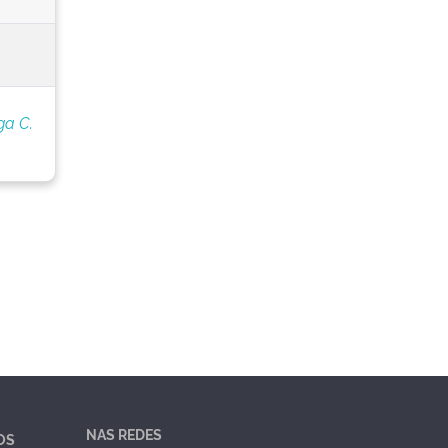
ga C.
NAS REDES
OS