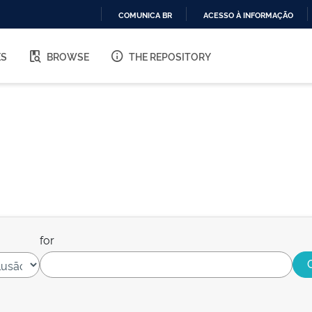
COMUNICA BR
ACESSO À INFORMAÇÃO
IR
PARA
ES
BROWSE
THE REPOSITORY
O
CONTEÚDO
for