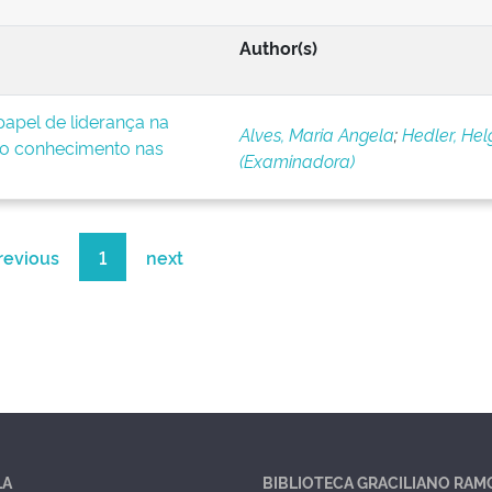
Author(s)
apel de liderança na
Alves, Maria Angela
;
Hedler, Hel
o conhecimento nas
(Examinadora)
revious
1
next
LA
BIBLIOTECA GRACILIANO RAM