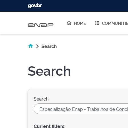
Skip navigation
HOME
COMMUNITI
Search
Search
Search:
Current filters: