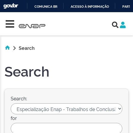
COMUNICA BR
ACESSO À INFORMAÇÃO
PARTI
Skip navigation
IR
PARA
O
CONTEÚDO
Search
Search
Search:
for