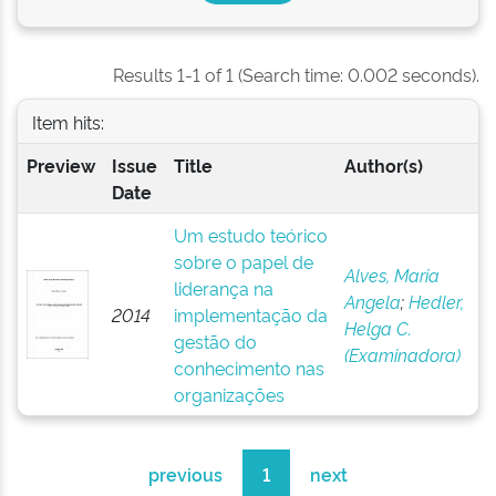
Results 1-1 of 1 (Search time: 0.002 seconds).
Item hits:
Preview
Issue
Title
Author(s)
Date
Um estudo teórico
sobre o papel de
Alves, Maria
liderança na
Angela
;
Hedler,
2014
implementação da
Helga C.
gestão do
(Examinadora)
conhecimento nas
organizações
previous
1
next