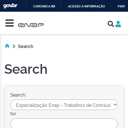
COMUNICA BR
ACESSO À INFORMAÇÃO
PARTI
Skip navigation
IR
PARA
O
CONTEÚDO
Search
Search
Search:
for