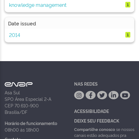
knowledge management
1
Date issued
2014
1
NAS REDES
Asa Sul
SPO Área Especial 2-A
CEP 70.610-900
ACESSIBILIDADE
Brasília/DF
DEIXE SEU FEEDBACK
Horário de funcionamento
Compartilhe conosco
se nossos
08h00 às 18h00
canais estão adequados pra