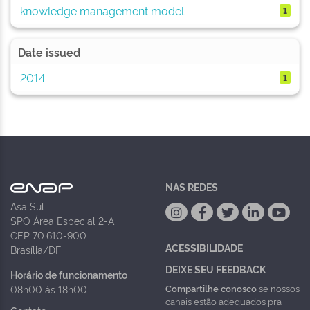
knowledge management model
1
Date issued
2014
1
NAS REDES
Asa Sul
SPO Área Especial 2-A
CEP 70.610-900
ACESSIBILIDADE
Brasília/DF
DEIXE SEU FEEDBACK
Horário de funcionamento
Compartilhe conosco
se nossos
08h00 às 18h00
canais estão adequados pra