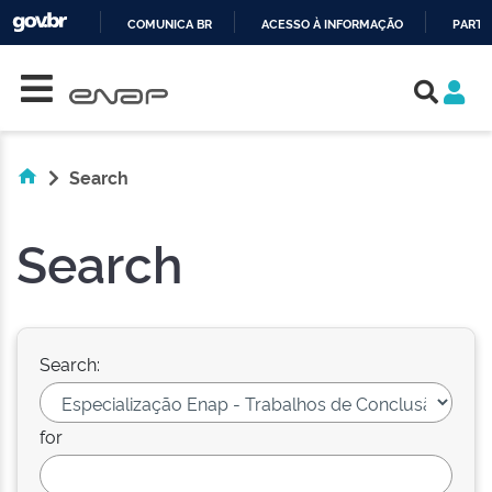
COMUNICA BR
ACESSO À INFORMAÇÃO
PARTI
Skip navigation
IR
PARA
O
CONTEÚDO
Search
Search
Search:
for