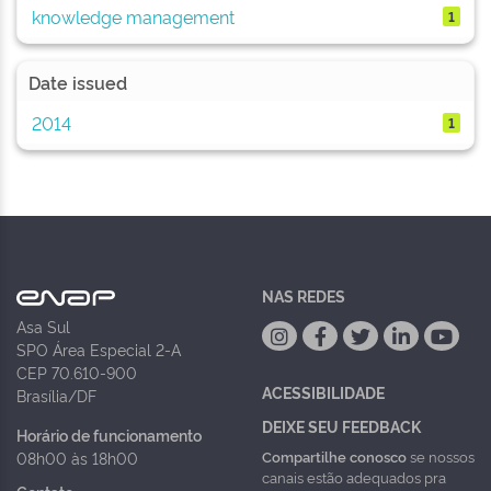
knowledge management
1
Date issued
2014
1
NAS REDES
Asa Sul
SPO Área Especial 2-A
CEP 70.610-900
ACESSIBILIDADE
Brasília/DF
DEIXE SEU FEEDBACK
Horário de funcionamento
Compartilhe conosco
se nossos
08h00 às 18h00
canais estão adequados pra