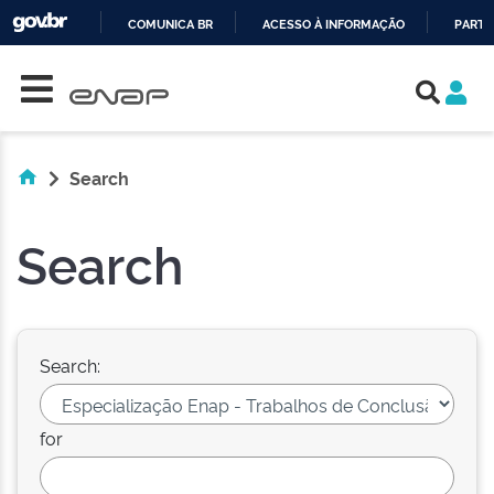
COMUNICA BR
ACESSO À INFORMAÇÃO
PARTI
Skip navigation
IR
PARA
O
CONTEÚDO
Search
Search
Search:
for