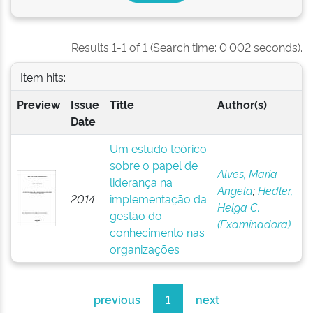
Results 1-1 of 1 (Search time: 0.002 seconds).
Item hits:
Preview
Issue
Title
Author(s)
Date
Um estudo teórico
sobre o papel de
Alves, Maria
liderança na
Angela
;
Hedler,
2014
implementação da
Helga C.
gestão do
(Examinadora)
conhecimento nas
organizações
previous
1
next