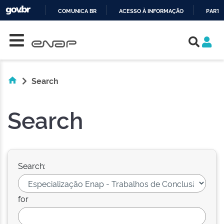
COMUNICA BR
ACESSO À INFORMAÇÃO
PARTI
Skip navigation
IR
PARA
O
CONTEÚDO
Search
Search
Search:
for