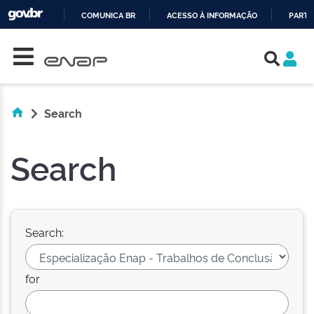
COMUNICA BR
ACESSO À INFORMAÇÃO
PARTI
Skip navigation
IR
PARA
O
CONTEÚDO
Search
Search
Search:
for