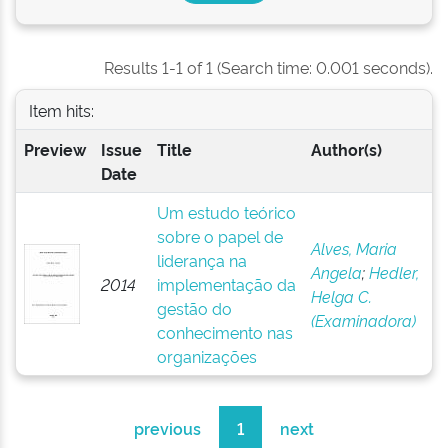
Results 1-1 of 1 (Search time: 0.001 seconds).
Item hits:
Preview
Issue
Title
Author(s)
Date
Um estudo teórico
sobre o papel de
Alves, Maria
liderança na
Angela
;
Hedler,
2014
implementação da
Helga C.
gestão do
(Examinadora)
conhecimento nas
organizações
previous
1
next