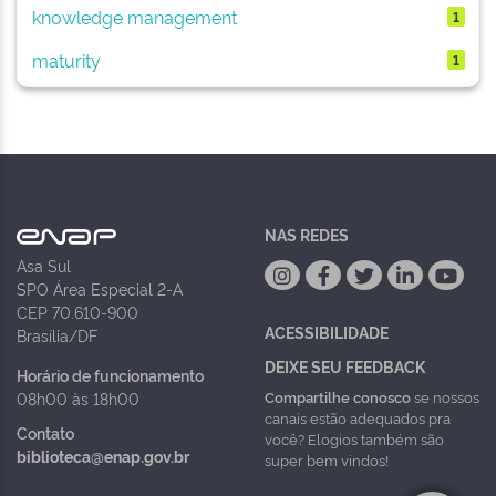
knowledge management
1
maturity
1
NAS REDES
Asa Sul
SPO Área Especial 2-A
CEP 70.610-900
ACESSIBILIDADE
Brasília/DF
DEIXE SEU FEEDBACK
Horário de funcionamento
Compartilhe conosco
se nossos
08h00 às 18h00
canais estão adequados pra
Contato
você? Elogios também são
biblioteca@enap.gov.br
super bem vindos!