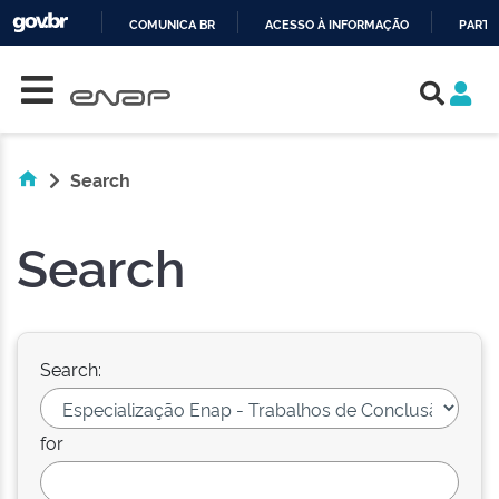
COMUNICA BR
ACESSO À INFORMAÇÃO
PARTI
Skip navigation
IR
PARA
O
CONTEÚDO
Search
Search
Search:
for