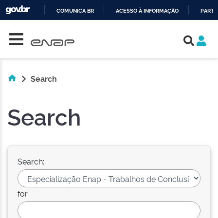
COMUNICA BR
ACESSO À INFORMAÇÃO
PARTI
Skip navigation
IR
PARA
O
CONTEÚDO
Search
Search
Search:
for