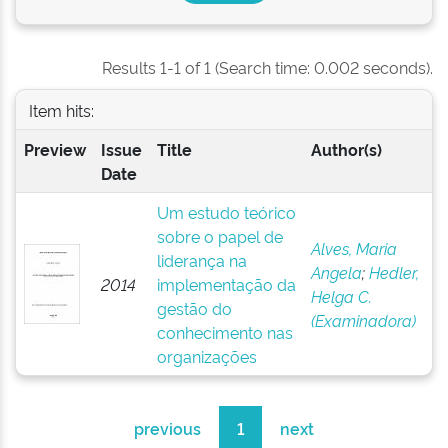
Results 1-1 of 1 (Search time: 0.002 seconds).
Item hits:
Preview
Issue
Title
Author(s)
Date
Um estudo teórico
sobre o papel de
Alves, Maria
liderança na
Angela
;
Hedler,
2014
implementação da
Helga C.
gestão do
(Examinadora)
conhecimento nas
organizações
previous
1
next