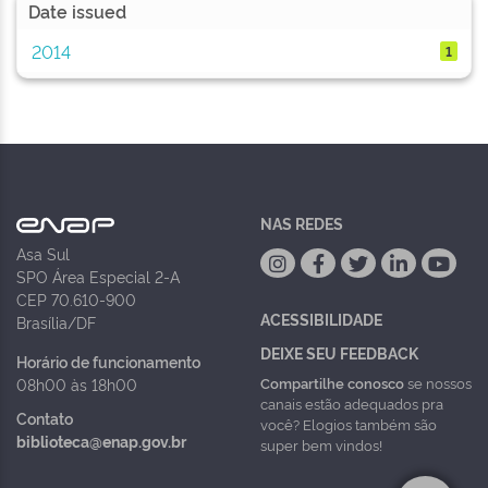
Date issued
2014
1
NAS REDES
Asa Sul
SPO Área Especial 2-A
CEP 70.610-900
ACESSIBILIDADE
Brasília/DF
DEIXE SEU FEEDBACK
Horário de funcionamento
Compartilhe conosco
se nossos
08h00 às 18h00
canais estão adequados pra
Contato
você? Elogios também são
biblioteca@enap.gov.br
super bem vindos!