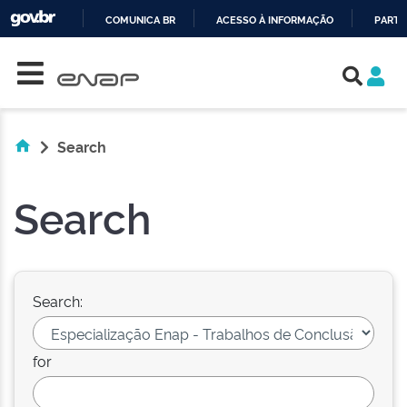
COMUNICA BR
ACESSO À INFORMAÇÃO
PARTI
Skip navigation
IR
PARA
O
CONTEÚDO
Search
Search
Search:
for