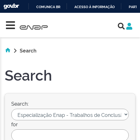
COMUNICA BR
ACESSO À INFORMAÇÃO
PARTI
Skip navigation
IR
PARA
O
CONTEÚDO
Search
Search
Search:
for