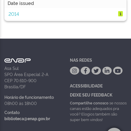
Date issued
2014
1
NAS REDES
Asa Sul
SPO Área Especial 2-A
CEP 70.610-900
ACESSIBILIDADE
Brasília/DF
DEIXE SEU FEEDBACK
Horário de funcionamento
Compartilhe conosco
se nossos
08h00 às 18h00
canais estão adequados pra
Contato
você? Elogios também são
biblioteca@enap.gov.br
super bem vindos!